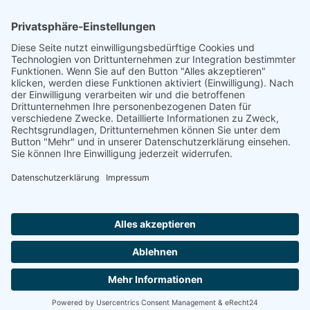
Zierer-Lustgarten, Lotte
Zloczower, Marcel
Zimmermann, Selma (geb.
Zloczower, Sally
Liebers)
Zloczower, Sofie (geb.
Zimmern,
Guggenheim)
Zimmern,
Zwang, Flora (geb.
Zimmern,
Zwang)
Zimmern,
Zwang, Hedwig (geb.
Zimmern, Anna (geb.
Ottenheimer)
Schwarz)
Zwang, Selma
Zimmern, Babette
Footer
Cookie-Einstellungen
Datenschutz
Impressum
intern
by