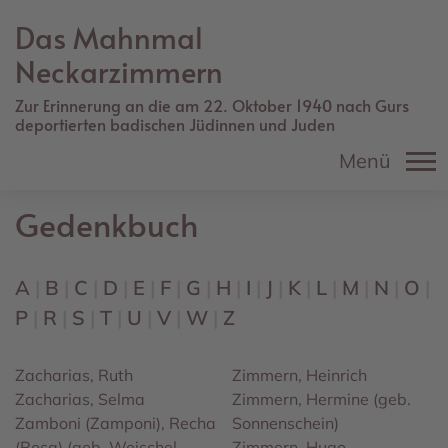
Direkt
Das Mahnmal
zum
Inhalt
Neckarzimmern
Zur Erinnerung an die am 22. Oktober 1940 nach Gurs
deportierten badischen Jüdinnen und Juden
Menü
Gedenkbuch
A
B
C
D
E
F
G
H
I
J
K
L
M
N
O
P
R
S
T
U
V
W
Z
Zacharias, Ruth
Zimmern, Heinrich
Zacharias, Selma
Zimmern, Hermine (geb.
Zamboni (Zamponi), Recha
Sonnenschein)
(Rosa) (geb. Weischel
Zimmern, Hugo