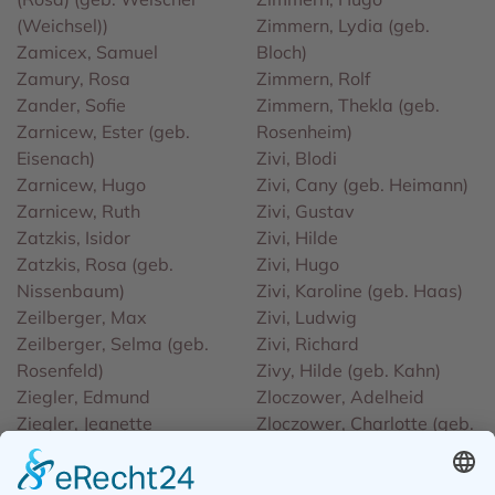
(Weichsel))
Zimmern, Lydia (geb.
Zamicex, Samuel
Bloch)
Zamury, Rosa
Zimmern, Rolf
Zander, Sofie
Zimmern, Thekla (geb.
Zarnicew, Ester (geb.
Rosenheim)
Eisenach)
Zivi, Blodi
Zarnicew, Hugo
Zivi, Cany (geb. Heimann)
Zarnicew, Ruth
Zivi, Gustav
Zatzkis, Isidor
Zivi, Hilde
Zatzkis, Rosa (geb.
Zivi, Hugo
Nissenbaum)
Zivi, Karoline (geb. Haas)
Zeilberger, Max
Zivi, Ludwig
Zeilberger, Selma (geb.
Zivi, Richard
Rosenfeld)
Zivy, Hilde (geb. Kahn)
Ziegler, Edmund
Zloczower, Adelheid
Ziegler, Jeanette
Zloczower, Charlotte (geb.
Ziegler, Johanna (geb.
Welzer)
Kronenberger)
Zloczower, Ethel