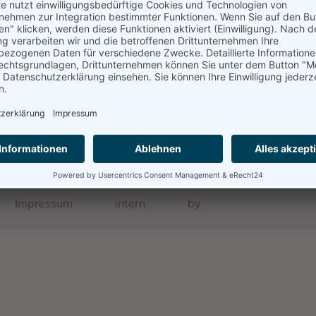
Impressum
intern
by