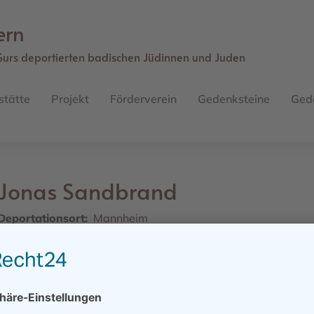
ern
Gurs deportierten badischen Jüdinnen und Juden
stätte
Projekt
Förderverein
Gedenksteine
Ged
Jonas
Sandbrand
Deportationsort
Mannheim
Straße
F6, 14
Geburtsdatum
25.09.1865
Geburtsort
Kolomea (poln. Kolomyja)
Sterbedatum/ -ort
01.03.1942, Recebedou
Weiteres Schicksal
22.10.1940, Gurs, 17.03.1941, Receb