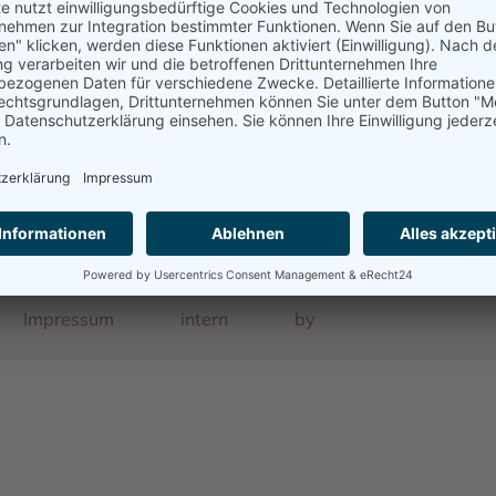
Quelle
Im Gedenkbuch des Bundesarchivs
Impressum
intern
by