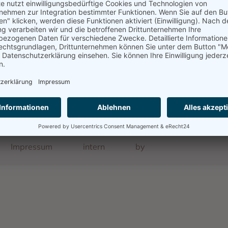
Impressum
intern
by