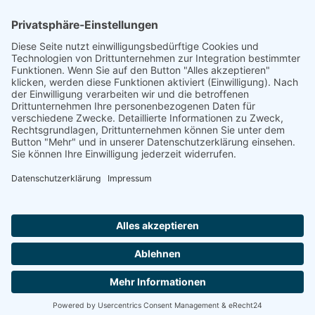
Recebedou, Drancy, 28.08.1942, Drancy
Quelle
Im Gedenkbuch des Bundesarchivs
Footer
Cookie-Einstellungen
Datenschutz
Impressum
intern
by