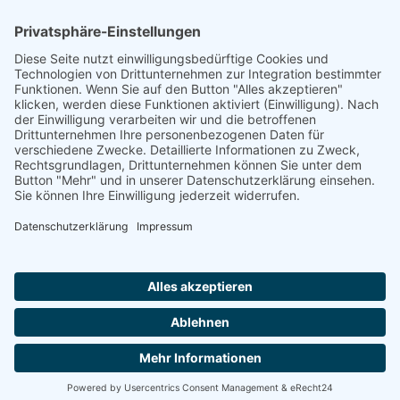
Weiteres Schicksal
Die Groß-Nichte von Hermine hat
berichtet, dass Hermine Klopfer zusammen mit ihrem
Sohn Paul und dessen Frau Paula, nach England
geflohen. Er sei in London gestorben.
Quelle
Erzählungen aus der Familie / Melanie Cramer
Footer
Cookie-Einstellungen
Datenschutz
Impressum
intern
by