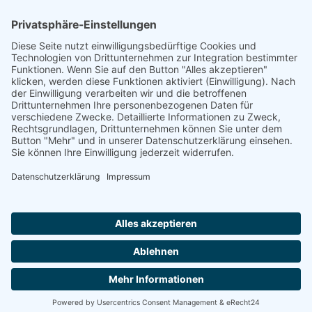
Sterbedatum/ -ort
10.11.1940 Gurs
Weiteres Schicksal
September 1938: Schließung
seiner Praxis auf Druck der Nazis,
22.10.1940 Gurs,
Stolpersteinverlegung/ Juli 2003/ Friedrichstraße 54
Quelle
Meckel, Marlies: Den Opfern ihre Namen
zurückgeben. Stolpersteine in Freiburg, Freiburg 2006;
Footer
Cookie-Einstellungen
Datenschutz
Impressum
intern
by