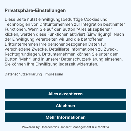
Quelle
Brändle Gerhard, Die jüdischen Mitbürger der
Stadt Pforzheim, Pforzheim 1985
Footer
Cookie-Einstellungen
Datenschutz
Impressum
intern
by