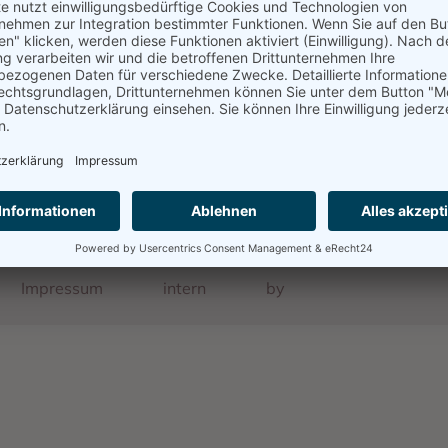
Impressum
intern
by