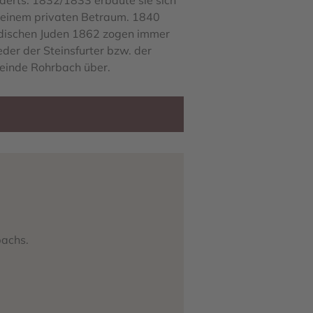
derts. 1832/1833 erbaute sie sich
in einem privaten Betraum. 1840
badischen Juden 1862 zogen immer
eder der Steinsfurter bzw. der
meinde Rohrbach über.
bachs.