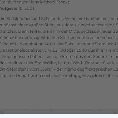
Steinbildhauer Hans Michael Franke.
Aufgestellt
2011
Die Schülerinnen und Schüler des Wilhelmi-Gymnasiums bea
zunächst einen großen Stein, aus dem sie zwei sechseckige 
stanzten. Dann teilten sie ihn in der Mitte, so dass in jeder St
Silhouetten der ausgestanzten Sternenhälften zu erkennen si
Silhouette gemahnt an Vater und Sohn Lehmann Stern und M
die Nationalsozialisten am 22. Oktober 1940 aus ihrer Heim
herausgerissen haben – wie die Sterne aus den Gedenksteine
Neckarzimmerner Steinhälfte, ist das Wort „Rohrbach“ zu les
Ort-Stein steht Wort „Gurs“ – der Name des französischen La
man die Deportierten nach einer dreitägigen Zugfahrt interni