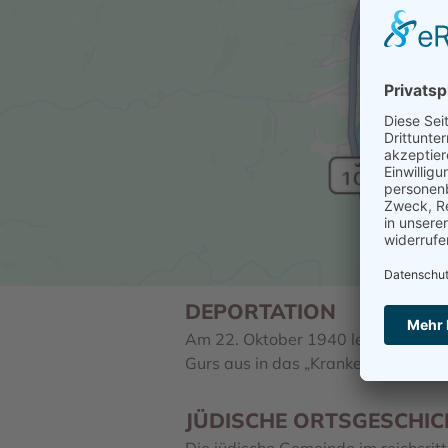
DEPORTATION
Am 22. Oktober 1940 lebten nur n
Gurs aus in das „Krankenhaus-Lage
JÜDISCHE ORTSGESCHIC