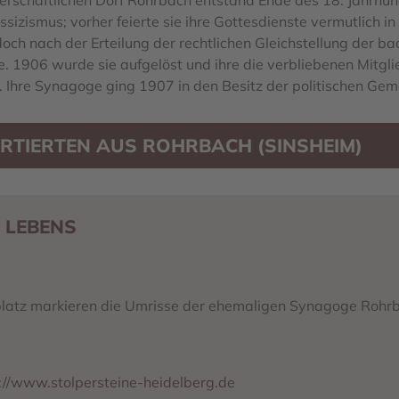
terschaftlichen Dorf Rohrbach entstand Ende des 18. Jahrhun
ssizismus; vorher feierte sie ihre Gottesdienste vermutlich 
och nach der Erteilung der rechtlichen Gleichstellung der 
e. 1906 wurde sie aufgelöst und ihre die verbliebenen Mitgli
 Ihre Synagoge ging 1907 in den Besitz der politischen Ge
RTIERTEN AUS ROHRBACH (SINSHEIM)
 LEBENS
platz markieren die Umrisse der ehemaligen Synagoge Rohr
://www.stolpersteine-heidelberg.de