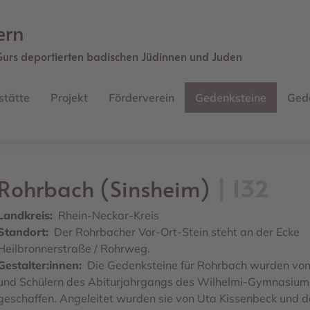
ern
Gurs deportierten badischen Jüdinnen und Juden
stätte
Projekt
Förderverein
Gedenksteine
Ged
Rohrbach (Sinsheim)
132
Landkreis
Rhein-Neckar-Kreis
Standort
Der Rohrbacher Vor-Ort-Stein steht an der Ecke
Heilbronnerstraße / Rohrweg.
Gestalter:innen
Die Gedenksteine für Rohrbach wurden von
und Schülern des Abiturjahrgangs des Wilhelmi-Gymnasium
geschaffen. Angeleitet wurden sie von Uta Kissenbeck und 