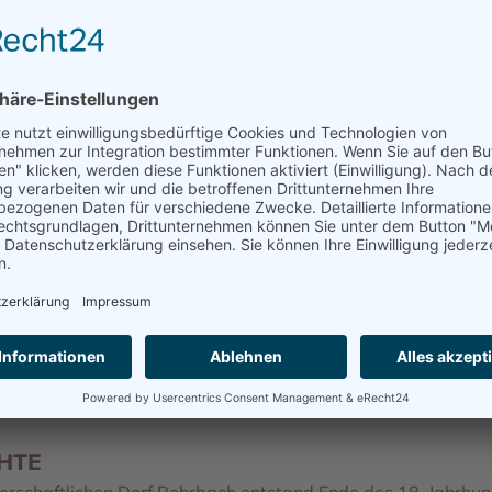
Wir benötigen Ihre Zustimmung, um den
Google Maps-Service zu laden!
Wir verwenden einen Service eines Drittanbieters, um
Karteninhalte einzubetten. Dieser Service kann Daten zu
Ihren Aktivitäten sammeln. Bitte lesen Sie die Details
durch und stimmen Sie der Nutzung des Service zu, um
diese Karte anzuzeigen.
Mehr Informationen
Akzeptieren
powered by
Usercentrics Consent Management Platform
&
eRecht24
och Max Stern und Vater und Sohn Lehmann und Max Stern i
r“ Récébédou verbracht, wo sie im Januar 1942 verstarben.
HTE