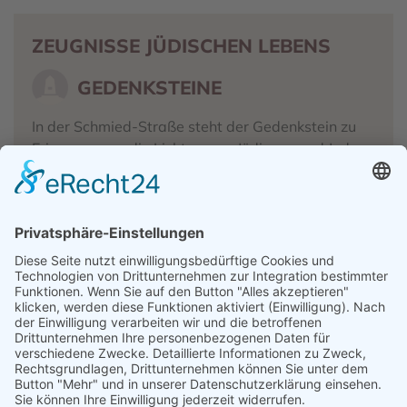
ZEUGNISSE JÜDISCHEN LEBENS
GEDENKSTEINE
I
n der Schmied-Straße steht der Gedenkstein zu
Erinnerung an die Lichtenauer Jüdinnen und Juden.
QUELLEN
Götz, Patrick / Rumpf, Andrea: Jüdische Spuren in
Achern, Lichtenau, Schwarzach und Stollhofen, in: Stadt
Bühl, Stadtgeschichtliches Institut (Hg.): Jüdisches
Leben: auf den Spuren der israelitischen Gemeinde in
Bühl, Bühl 2001, S. 22-28
Stadt Lichtenau (Hg.): 1300 - 2000 - Stadt Lichtenau,
Lichtenau 2000, S. 29-42