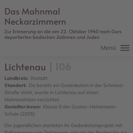
Direkt
Das Mahnmal
zum
Inhalt
Neckarzimmern
Zur Erinnerung an die am 22. Oktober 1940 nach Gurs
deportierten badischen Jüdinnen und Juden
Menü
Lichtenau
106
Landkreis
Rastatt
Standort
Da bereits ein Gedenkstein in der Schmied-
Straße steht, wurde in Lichtenau auf einen
Mahnmalstein verzichtet.
Gestalter:innen
Klasse 9 der Gustav-Heinemann-
Schule (2005)
Die
Jugendlichen starteten ihr Gedenksteinprojekt mit
Befragungen von Zeitzeugen und mit der Recherche zur