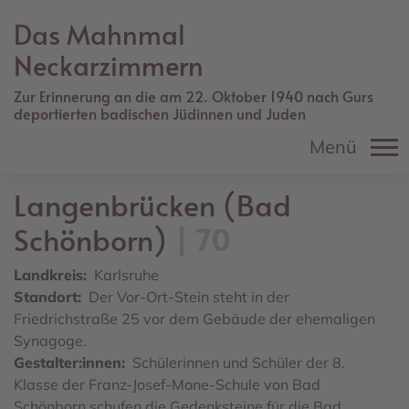
Direkt
Das Mahnmal
zum
Inhalt
Neckarzimmern
Zur Erinnerung an die am 22. Oktober 1940 nach Gurs
deportierten badischen Jüdinnen und Juden
Menü
Langenbrücken (Bad
Schönborn)
70
Landkreis
Karlsruhe
Standort
Der Vor-Ort-Stein steht in der
Friedrichstraße 25 vor dem Gebäude der ehemaligen
Synagoge.
Gestalter:innen
Schülerinnen und Schüler der 8.
Klasse der Franz-Josef-Mone-Schule von Bad
Schönborn schufen die Gedenksteine für die Bad