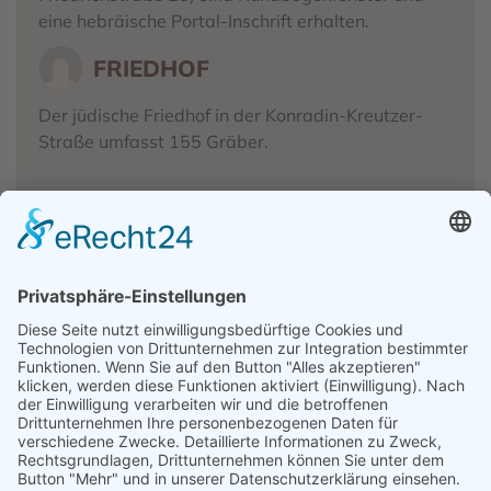
eine hebräische Portal-Inschrift erhalten.
FRIEDHOF
Der jüdische Friedhof in der Konradin-Kreutzer-
Straße umfasst 155 Gräber.
QUELLEN
Messmer, Willy: Juden unserer Heimat. Die Geschichte
der Juden aus den Orten Mingolsheim, Langenbrücken
und Malsch, Bad Schönborn 1986
Schmitz, Hans-Georg: Ich mache eure Feste mit. Die
jüdischen Einwohner von Mingolsheim und
Langenbrücken, in: Klaus Gaßner (Hrg.), Bad
Schönborner Geschichte, Bd. Ubstadt-Weiher [u. a.]
2015.
Stude, Jürgen: Geschichte der Juden im Landkreis