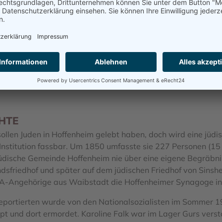
HTE
sollen Juden in Hoffenheim gelebt haben, doch wird eine jüdi
 Institution fassbar. Um 1850 umfasste sie 227 Personen (15
jüdische Gemeinde Hoffenheim nie über eine eigene Begräbnis
sfriedhof und später auf dem jüdischen Friedhof von Sins
-Angehörige aus Waibstadt die Hoffenheimer Synagoge in
Deportierten wurde von den Nationalsozialisten im Sommer
pt und dort ermordet. Karoline Falk war im Lager Gurs versto