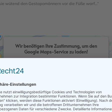
sie wütend den Gestapomännern vor die Füße warf…“
Wir benötigen Ihre Zustimmung, um den
Google Maps-Service zu laden!
Wir verwenden einen Service eines Drittanbieters, um
Karteninhalte einzubetten. Dieser Service kann Daten zu
Ihren Aktivitäten sammeln. Bitte lesen Sie die Details
durch und stimmen Sie der Nutzung des Service zu, um
diese Karte anzuzeigen.
Mehr Informationen
Akzeptieren
powered by
Usercentrics Consent Management Platform
&
eRecht24