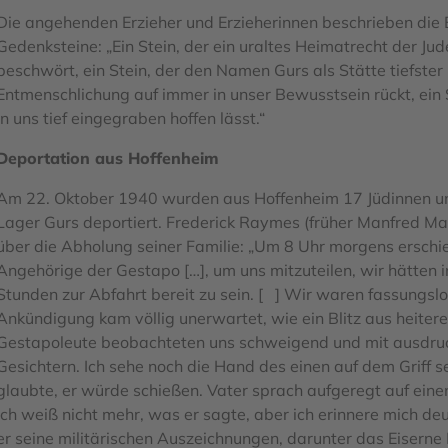
Die angehenden Erzieher und Erzieherinnen beschrieben die B
Gedenksteine: „Ein Stein, der ein uraltes Heimatrecht der Ju
beschwört, ein Stein, der den Namen Gurs als Stätte tiefster
Entmenschlichung auf immer in unser Bewusstsein rückt, ein S
in uns tief eingegraben hoffen lässt.“
Deportation aus Hoffenheim
Am 22. Oktober 1940 wurden aus Hoffenheim 17 Jüdinnen un
Lager Gurs deportiert. Frederick Raymes (früher Manfred Ma
über die Abholung seiner Familie: „Um 8 Uhr morgens erschi
Angehörige der Gestapo […], um uns mitzuteilen, wir hätten 
Stunden zur Abfahrt bereit zu sein. [ ] Wir waren fassungslo
Ankündigung kam völlig unerwartet, wie ein Blitz aus heiter
Gestapoleute beobachteten uns schweigend und mit ausdru
Gesichtern. Ich sehe noch die Hand des einen auf dem Griff sei
glaubte, er würde schießen. Vater sprach aufgeregt auf einen
ich weiß nicht mehr, was er sagte, aber ich erinnere mich deu
er seine militärischen Auszeichnungen, darunter das Eiserne 