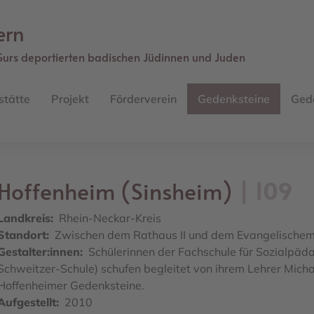
ern
Gurs deportierten badischen Jüdinnen und Juden
stätte
Projekt
Förderverein
Gedenksteine
Ged
Hoffenheim (Sinsheim)
109
Landkreis
Rhein-Neckar-Kreis
Standort
Zwischen dem Rathaus II und dem Evangelische
Gestalter:innen
Schülerinnen der Fachschule für Sozialpäda
Schweitzer-Schule) schufen begleitet von ihrem Lehrer Michae
Hoffenheimer Gedenksteine.
Aufgestellt
2010