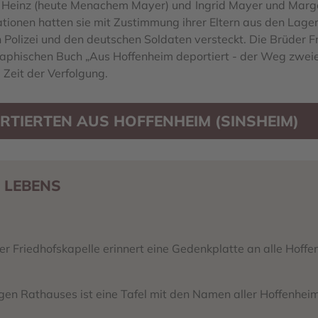
, Heinz (heute Menachem Mayer) und
Ingrid Mayer und Margo
ationen hatten sie mit Zustimmung ihrer Eltern aus den Lager
n Polizei und den deutschen Soldaten versteckt. Die Brüde
raphischen Buch „Au
s Hoffenheim deportiert - der Weg zweie
 Zeit der Verfolgung.
RTIERTEN AUS HOFFENHEIM (SINSHEIM)
 LEBENS
 Friedhofskapelle erinnert eine Gedenkplatte an alle Hoffe
en Rathauses ist eine Tafel mit den Namen aller Hoffenhei