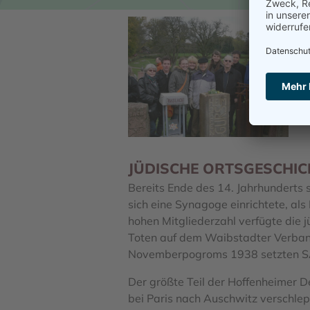
JÜDISCHE ORTSGESCHIC
Bereits Ende des 14. Jahrhunderts 
sich eine Synagoge einrichtete, als
hohen Mitgliederzahl verfügte die 
Toten auf dem Waibstadter Verband
Novemberpogroms 1938 setzten SA
Der größte Teil der Hoffenheimer 
bei Paris nach Auschwitz verschlep