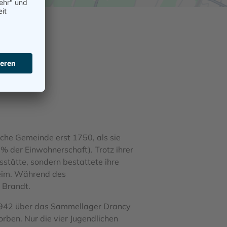
sche Gemeinde erst 1750, als sie
 % der Einwohnerschaft). Trotz ihrer
stätte, sondern bestattete ihre
heim. Während des
 Brandt.
 1942 über das Sammellager Drancy
rben. Nur die vier Jugendlichen