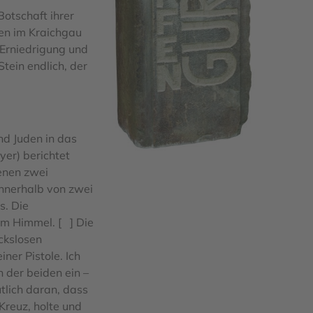
otschaft ihrer
den im Kraichgau
 Erniedrigung und
tein endlich, der
d Juden in das
yer) berichtet
enen zwei
innerhalb von zwei
s. Die
em Himmel. [ ] Die
ckslosen
ner Pistole. Ich
 der beiden ein –
tlich daran, dass
Kreuz, holte und