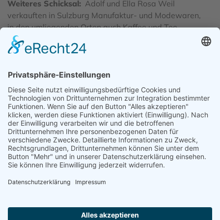
Weiteres Schicksal
Adolf und Ella Rosa Weil
verkauften in Sulzburg Manufaktur- und Modewaren,
in den umliegenden Orten auch Kaffee und Tee.
Außerdem vermieteten sie Gästezimmer. Leopold Weil
war ab 1897 Mitglied der freiwilligen Feuerwehr. Das
Ehepaar Weil musste 1938 seine Grundstücke
verkaufen, um die "Judenvermögensabgabe" bezahlen
zu können. Das Ehepaar wurde 1940 nach Gurs
deportiert und am 12. August von Drancy nach
Auschwitz.
Quelle
www.juden-in-sulzburg.de;
www.bundesarchiv.de/gedenkbuch/