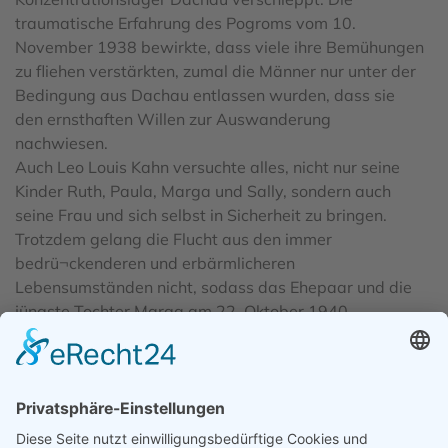
traumatische Erfahrung des Pogroms vom 10.
November 1938 bewirkte, dass viele ihre Bemühungen
zu fliehen verstärkten, zumal die Männer nur unter der
Bedingung aus Dachau entlassen wurden, dass sie
den ernsthaften Willen zur Auswanderung
nachwiesen.
Auch Leo Louis Kahn versuchte alles, nicht nur seine
Kinder Ruth, Paula, Marga und Sally, sondern auch
seine Frau und sich selbst in Sicherheit zu bringen.
Trotzdem gelang die Flucht aus den immer
bedrü¬ckenderen und erbärmlicheren
Lebensumständen nicht, sodass das Ehepaar und die
jüngste Tochter Marga am 22. Oktober 1940
zusammen mit 4464 badischen Juden in das
Internierungslager Gurs deportiert wurde. Marga
konnte in ein jüdisches Kinderheim gerettet werden,
Elfriede und Leo Louis Kahn überlebten fast 22 Monate
lang die fürchterlichen Zustände im Lager, bevor sie