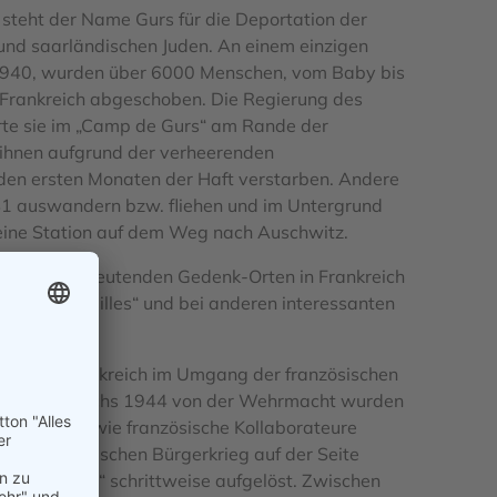
steht der Name Gurs für die Deportation der
 und saarländischen Juden. An einem einzigen
1940, wurden über 6000 Menschen, vom Baby bis
e Frankreich abgeschoben. Die Regierung des
rte sie im „Camp de Gurs“ am Rande der
 ihnen aufgrund der verheerenden
en ersten Monaten der Haft verstarben. Andere
1 auswandern bzw. fliehen und im Untergrund
 eine Station auf dem Weg nach Auschwitz.
an zwei bedeutenden Gedenk-Orten in Frankreich
 Camp des Milles“
und bei anderen interessanten
er in Südfrankreich im Umgang der französischen
 Südfrankreichs 1944 von der Wehrmacht wurden
efangene sowie französische Kollaborateure
ie im algerischen Bürgerkrieg auf der Seite
Rivesaltes“ schrittweise aufgelöst. Zwischen