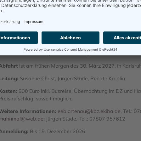
1986 und 2007 dienten zwei Baracken als Abschiebelager.
Die als moderner Lernort konzipierte Gedenkstätte „Mémorial
ehemaligen Ziegelfabrik. Les Milles trägt den Beinamen „Cam
und rassisch Verfolgten viele verfemte deutsche Künstler int
Robert Liebknecht und Schriftsteller wie Lion Feuchtwanger,
vierhundert Bildwerke wurden hier geschaffen, manche sind 
Bausubstanz der Ziegelfabrik ist weitgehend erhalten.
Abfahrt
ist am frühen Morgen des 30. März 2027, in Karlsruhe
Leitung:
Susanne Christ, Jürgen Stude, Renate Kreplin
Kosten:
900
Euro inkl. Busreise, Übernachtung im DZ und Ha
Preisaufschlag, soweit möglich.
Weitere Informationen:
eeb.ortenau@kbz.ekiba.de
, Tel.: 
mahnmal@web.de
; Jürgen Stude, Tel.: 07807 957612
Anmeldung:
Bis 15. Dezember 2026