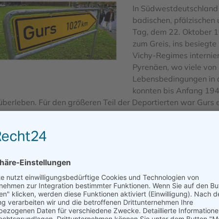
In Südwestdeutschland 
badischen, pfälzischen
Tag, dem 22. Oktober 
zum Greis, ins besiegt
Vichy-Regimes internie
Pyrenäen, wo viele von
Lebensbedingungen in d
konnten bis Anfang 194
überleben. Für den größeren Teil der Deportierten war Gurs
Auf dem Weg mit dem Reisebus nach Gurs machen wir halt 
halt: „Mémorial de Rivesaltes“ bei Perpignan und „Mémorial
Orten.
Das „Mémorial de Rivesaltes“ thematisiert die Rolle der Lag
Politik mit „unerwünschten Ausländern“.
Nach der Befreiung
im „Camp des Rivesaltes“ deutsche und italienische Kriegsg
festgehalten. Von 1962 an war es Aufnahmeort für Algerier, d
Frankreichs gekämpft hatten. Bis 1972 wurde das „Camp des 