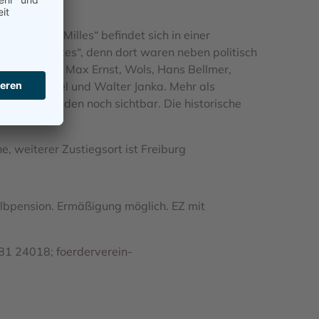
 Camp des Milles“ befindet sich in einer
p des artistes“, denn dort waren neben politisch
erniert, etwa Max Ernst, Wols, Hans Bellmer,
 Franz Hessel und Walter Janka. Mehr als
an den Wänden noch sichtbar. Die historische
, weiterer Zustiegsort ist Freiburg
lbpension. Ermäßigung möglich. EZ mit
0781 24018;
foerderverein-